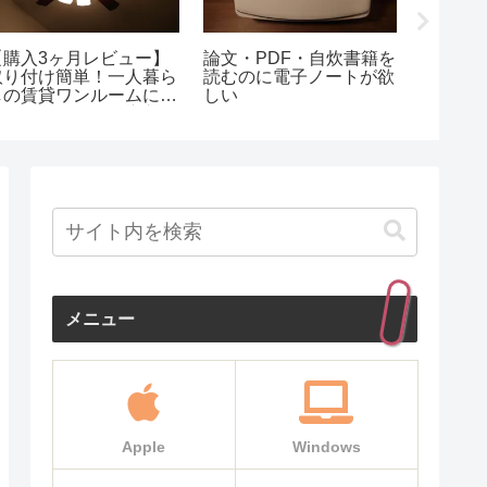
スパ
モバイルSuicaに現金で
僕がポメラ（Pomera）
チャージする方法
を使いこなせなかった理
由
メニュー
Apple
Windows