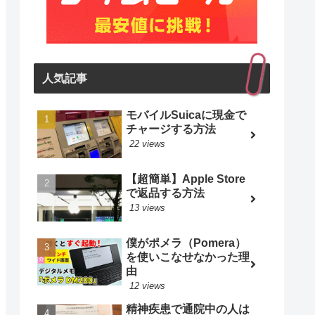
人気記事
モバイルSuicaに現金で
チャージする方法
22 views
【超簡単】Apple Store
で返品する方法
13 views
僕がポメラ（Pomera）
を使いこなせなかった理
由
12 views
精神疾患で通院中の人は