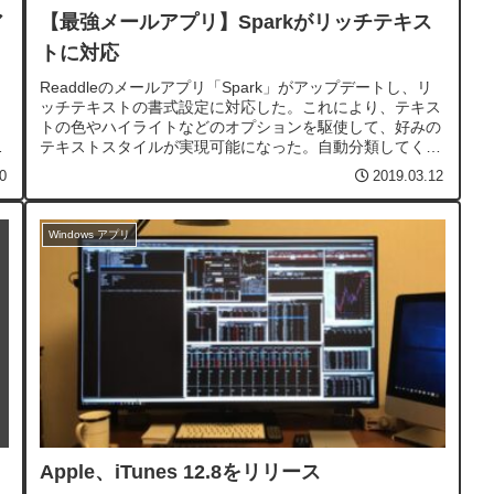
ア
【最強メールアプリ】Sparkがリッチテキス
トに対応
ジ
Readdleのメールアプリ「Spark」がアップデートし、リ
ッチテキストの書式設定に対応した。これにより、テキス
。
トの色やハイライトなどのオプションを駆使して、好みの
書
テキストスタイルが実現可能になった。自動分類してくれ
き
るスマートな受信トレイSparkはメールマガジンなどで散
0
2019.03.12
らかってしまう受信トレイの...
Windows アプリ
Apple、iTunes 12.8をリリース