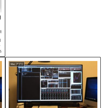
月
額
日
い
5
Mac アプリ