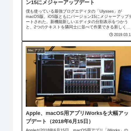
ン15にメジャーアップデート
僕も使っている最強ブログエディタの「Ulysses」が
macOS版、iOS版ともにバージョン15にメジャーアップ
ートされた。新機能新しいエディタの分割表示をつかう
と、2つのテキストを隣同士に並べて作業できる新しく一
箇所ですべてのキーワードを管理および表示できるよう
2019.03.1
ダークモードを愛するあなたに、新...
Mac アプリ
Apple、macOS用アプリiWorksを大幅アッ
プデート（2018年6月15日）
Appleが2018年6月15日、macOS用アプリ「iWorks」の