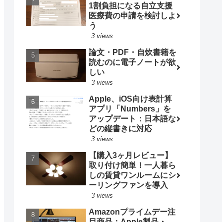
1割負担になる自立支援
医療費の申請を検討しよ
う
3 views
論文・PDF・自炊書籍を
読むのに電子ノートが欲
しい
3 views
Apple、iOS向け表計算
アプリ「Numbers」を
アップデート：日本語な
どの縦書きに対応
3 views
【購入3ヶ月レビュー】
取り付け簡単！一人暮ら
しの賃貸ワンルームにシ
ーリングファンを導入
3 views
Amazonプライムデー注
目商品：Apple製品・