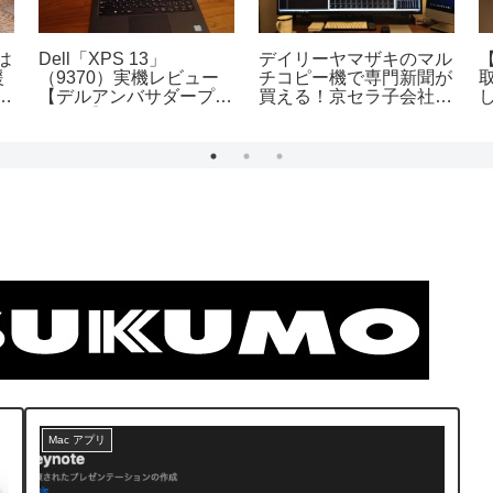
レビュー】
論文・PDF・自炊書籍を
【実機レビュー】コ
！一人暮ら
読むのに電子ノートが欲
重視のノートPC・
ルームにシ
しい
Lenovo「Ideapad
ンを導入
330（14）」
Mac アプリ