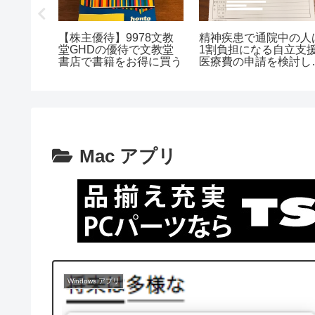
XPS 13」
デイリーヤマザキのマル
【購入3ヶ月
70）実機レビュー
チコピー機で専門新聞が
取り付け簡単
アンバサダープロ
買える！京セラ子会社が
しの賃貸ワン
】
技術提供
ーリングファ
Mac アプリ
Windows アプリ