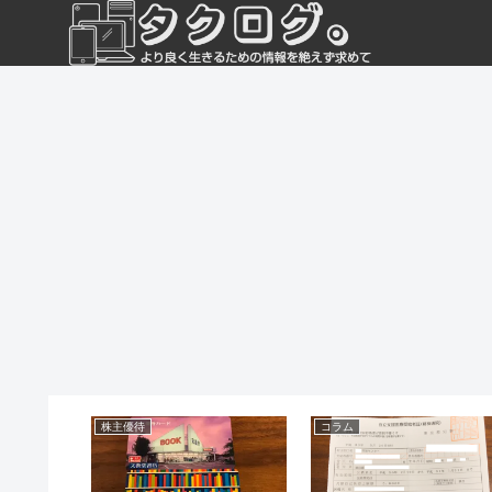
 PC
ライフハック
照明器具