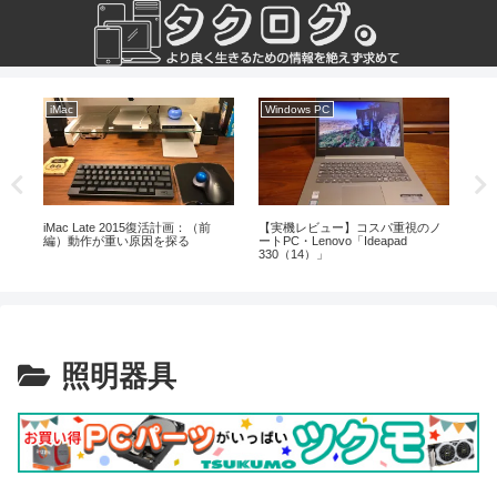
iMac
Windows PC
株
：
iMac Late 2015復活計画：（前
【実機レビュー】コスパ重視のノ
【株
プレ
編）動作が重い原因を探る
ートPC・Lenovo「Ideapad
待
330（14）」
う
照明器具