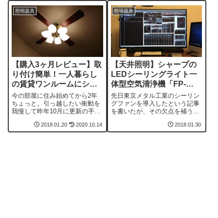
照明器具
照明器具
【購入3ヶ月レビュー】取
【天井照明】シャープの
り付け簡単！一人暮らし
LEDシーリングライト一
の賃貸ワンルームにシー
体型空気清浄機「FP-
リングファンを導入
AT3」がすごい！：シー
今の部屋に住み始めてから2年
先日東京メタル工業のシーリン
リングファンの代わりに
ちょっと。引っ越したい衝動を
グファンを導入したという記事
我慢して昨年10月に更新の手続
を書いたが、その欠点を補う天
なるか？
きを済ませた。築30年を超えて
井照明がSHARP（シャープ）
2018.01.20
2020.10.14
2018.01.30
いるものの地下鉄の駅まで5分
から発売された。業界で初めて
かからない距離で同じ価格帯と
天井への設置が可能なLEDシー
いうのはなかなか見つからな
リングライト一体型空気清浄機
い。台所とユニットバスが狭い
『天井空清』「FP-AT3」だ。追
こと、近隣の飲食店から肉を焼
記（2020年10月14日）記事掲載
くニオイが流入することを除け
時に購入した東京メタル工業
ば悪くないと思うほ...
「Q...