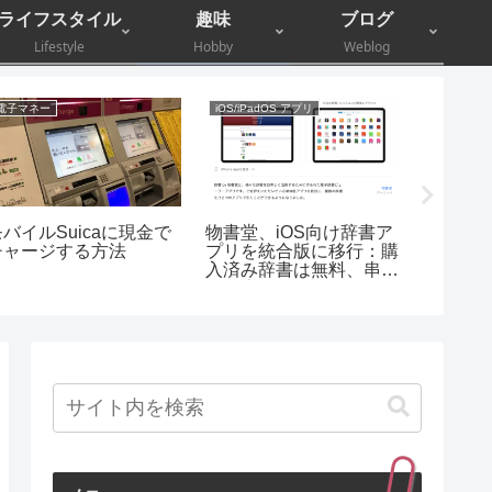
ライフスタイル
趣味
ブログ
Lifestyle
Hobby
Weblog
電子マネー
iOS/iPadOS アプリ
コラム
モバイルSuicaに現金で
物書堂、iOS向け辞書ア
【超簡
チャージする方法
プリを統合版に移行：購
の覚え
入済み辞書は無料、串刺
ケベル
し検索も可能に
え！