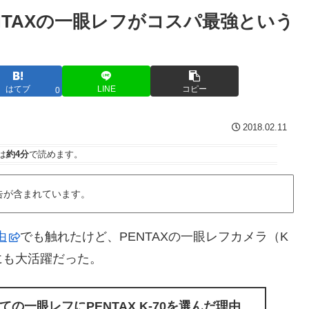
ENTAXの一眼レフがコスパ最強という
はてブ
LINE
コピー
0
2018.02.11
は
約4分
で読めます。
告が含まれています。
由
でも触れたけど、PENTAXの一眼レフカメラ（K
にも大活躍だった。
の一眼レフにPENTAX K-70を選んだ理由