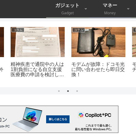
ガジェット
マネー
Gadget
Money
コラム
コラム
精神疾患で通院中の人は
モデムが故障：ドコモ光
外
1割負担になる自立支援
に問い合わせたら即日交
医療費の申請を検討しよ
換！
う