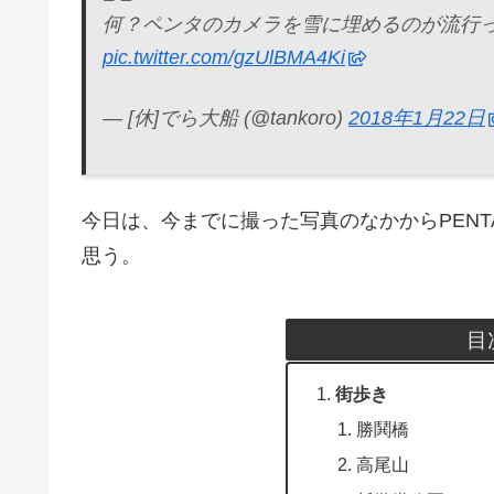
何？ペンタのカメラを雪に埋めるのが流行
pic.twitter.com/gzUlBMA4Ki
— [休]でら大船 (@tankoro)
2018年1月22日
今日は、今までに撮った写真のなかからPENT
思う。
目
街歩き
勝鬨橋
高尾山