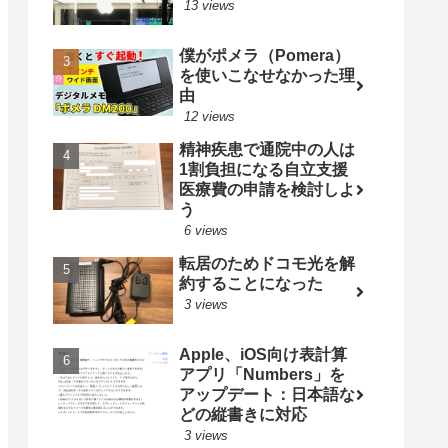
13 views
僕がポメラ（Pomera）
を使いこなせなかった理
由
12 views
精神疾患で通院中の人は
1割負担になる自立支援
医療費の申請を検討しよ
う
6 views
転居のためドコモ光を解
約することになった
3 views
Apple、iOS向け表計算
アプリ「Numbers」を
アップデート：日本語な
どの縦書きに対応
3 views