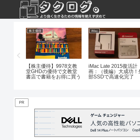
株主優待
iMac
ユーザー必
【株主優待】9978文教
iMac Late 2015復活計
on
堂GHDの優待で文教堂
画：（後編）大成功！
ョートカッ
書店で書籍をお得に買う
部SSDで高速化完了
PR