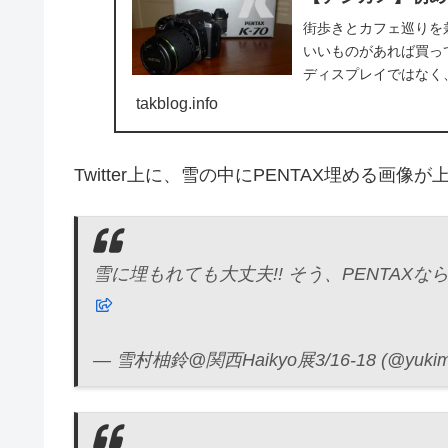
街歩きとカフェ巡りを
いいものがあれば買っ
ディスプレイではなく
真を撮るのは好きだっ
takblog.info
ょこ買う...
Twitter上に、雪の中にPENTAX埋める画
雪に埋もれても大丈夫!! そう、PENTAXならね( •
— 雪村柚鈴@関西Haikyo展3/16-18 (@yukim