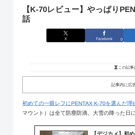
【K-70レビュー】やっぱりP
話
X
Facebook
0
この記事
記事内に広
初めての一眼レフにPENTAX K-70を選んだ理
マウント）は全て防塵防滴。大雪の降った日
【デジカメ】初めて