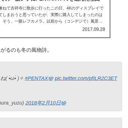
兼ねて吉祥寺に散歩に行ったこの日、4Kのディスプレイで
てしまおうと思っていたが、実際に購入してしまったのは
、そう、一眼レフカメラ。以前から（コンデジで）風景写
たが、ここ1〜2年くらいだろうか、カメラ雑誌をちょこち
2017.09.28
像が上がるのも冬の風物詩。
̀ω•́ )✧
#PENTAX
pic.twitter.com/pfILR2C3ET
ura_yuzu)
2018年2月10日