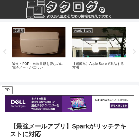
文房具
Apple Store
iM
こな
論文・PDF・自炊書籍を読むのに
【超簡単】Apple Storeで返品する
iM
電子ノートが欲しい
方法
編）
了
PR
【最強メールアプリ】Sparkがリッチテキ
ストに対応