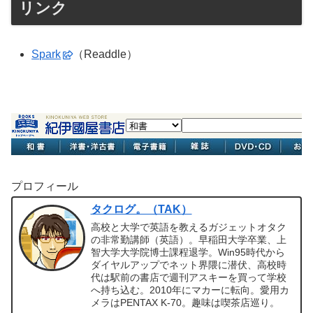
リンク
Spark
（Readdle）
プロフィール
タクログ。（TAK）
高校と大学で英語を教えるガジェットオタク
の非常勤講師（英語）。早稲田大学卒業、上
智大学大学院博士課程退学。Win95時代から
ダイヤルアップでネット界隈に潜伏、高校時
代は駅前の書店で週刊アスキーを買って学校
へ持ち込む。2010年にマカーに転向。愛用カ
メラはPENTAX K-70。趣味は喫茶店巡り。