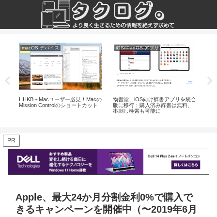
macOS デバイス
iOS/iPadOS アプリ
株
に
HHKB＋Macユーザー必見！Macの
物書堂、iOS向け辞書アプリを統合
【株
Mission Controlのショートカット
版に移行：購入済み辞書は無料、
待
串刺し検索も可能に
う
PR
Apple、最大24か月分割金利0%で購入で
きるキャンペーンを開催中（〜2019年6月