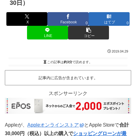
30日）
X
Facebook
はてブ
0
0
LINE
コピー
2019.04.29
この記事は
約3分
で読めます。
記事内に広告が含まれています。
スポンサーリンク
Appleが、
Appleオンラインストア
とApple Storeで
合計
30,000円（税込）以上の購入で
ショッピングローンが最