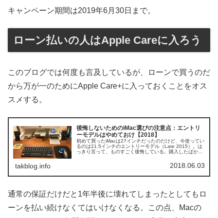
キャンペーン期間は2019年6月30日まで。
ローン払いの人はApple Careに入ろう
このブログでは何度も言及しているが、ローンで買うのだ
から万が一のためにApple Care+に入っておくことをオス
スメする。
後悔しないためのiMac選びの注意点：エントリ
ーモデルはやめておけ【2018】
初めて買ったiMacは27インチだったのだけど、今使ってい
るのは21.5インチのエントリーモデル（Late 2015）。は
っきり言って、ものすごく後悔している。購入したばかり
のころは特に問題を感じなかったのだけど、半年くらい使
ったあたりからいろいろと不満点が出てきたので、エント
2018.06.03
takblog.info
リーモデルの不満点をま...
通常の保証だけだと1年半後に壊れてしまったとしてもロ
ーンを払い続けなくてはいけなくなる。この点、Macの