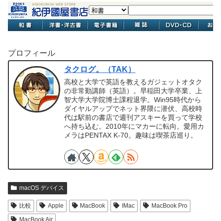
プロフィール
タクログ。（TAK）
高校と大学で英語を教えるガジェットオタク
の非常勤講師（英語）。早稲田大学卒業、上
智大学大学院博士課程退学。Win95時代から
ダイヤルアップでネット界隈に潜伏、高校時
代は駅前の書店で週刊アスキーを買って学校
へ持ち込む。2010年にマカーに転向。愛用カ
メラはPENTAX K-70。趣味は喫茶店巡り。
macOS デバイス
比較
Apple
MacBook
IMac
MacBook Pro
MacBook Air