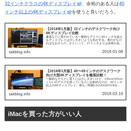
32インチクラスの4Kディスプレイ
、余裕のある人は
40
インチ以上の4Kディスプレイ
を使うと良いだろう。
【2018年1月版】32インチのデスクワーク向け
4Kディスプレイ比較
書斎などに置かれている一般的なデスクに40インチを超え
るディスプレイは少し大きいような気がする。奥行がなけ
ればなおさらだ。かといって、27インチよりは余裕がある
ような…という方にオススメなのが32インチの4Kディス
プレイ。だいたい15インチほどのフルHDディスプレイ4つ
2018.01.08
takblog.info
分の作業領域を備えた32インチ...
【2018年3月版】40〜49インチのデスクワーク
向け大型4Kディスプレイを徹底比較！
一般的なデスクに置くには少し大きいけど、150cm×65cm
くらいのデスクを使っている人にお勧めなのが、40インチ
以上の4Kディスプレイ。僕も一時期LGの43UD79-Bを使
っていて、その作業領域の広さに魅了された。43インチの
4Kディスプレイは、21.5インチのFull HDディスプレイ4枚
2018.03.10
takblog.info
分に相...
iMacを買った方がいい人