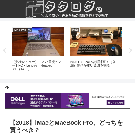
Windows PC
iMac
文
統合
【実機レビュー】コスパ重視のノ
iMac Late 2015復活計画：（前
論文
、
ートPC・Lenovo「Ideapad
編）動作が重い原因を探る
電
330（14）」
PR
【2018】iMacとMacBook Pro、どっちを
買うべき？