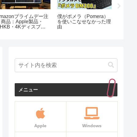
Amazonプライムデー注
僕がポメラ（Pomera）
モバイル
目商品：Apple製品・
を使いこなせなかった理
チャー
HHKB・4Kディスプレ
由
イなど
メニュー
Apple
Windows