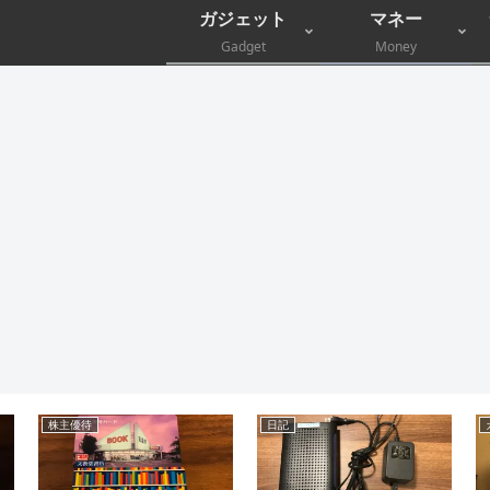
ガジェット
マネー
Gadget
Money
株主優待
日記