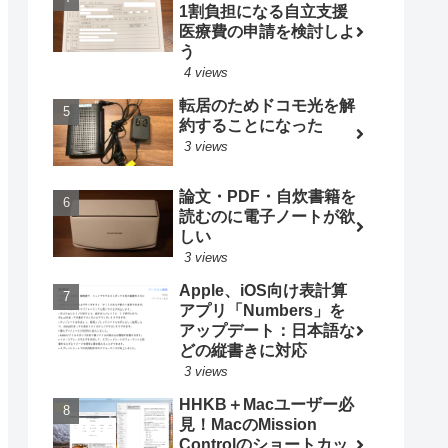
1割負担になる自立支援
医療費の申請を検討しよ
う
4 views
転居のためドコモ光を解
約することになった
3 views
論文・PDF・自炊書籍を
読むのに電子ノートが欲
しい
3 views
Apple、iOS向け表計算
アプリ「Numbers」を
アップデート：日本語な
どの縦書きに対応
3 views
HHKB＋Macユーザー必
見！MacのMission
Controlのショートカッ