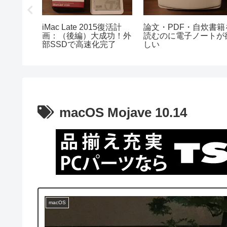
スメ！
iMac Late 2015復活計
論文・PDF・自炊書籍
のヘアワ
画：（後編）大成功！外
読むのに電子ノートが
すい
部SSDで高速化完了
しい
macOS Mojave 10.14
macOS