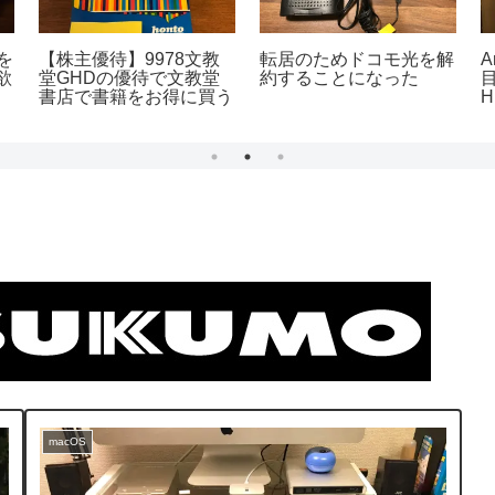
を
【株主優待】9978文教
転居のためドコモ光を解
欲
堂GHDの優待で文教堂
約することになった
書店で書籍をお得に買う
macOS