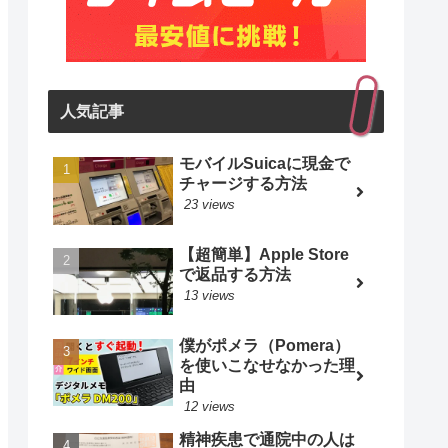
人気記事
モバイルSuicaに現金で
チャージする方法
23 views
【超簡単】Apple Store
で返品する方法
13 views
僕がポメラ（Pomera）
を使いこなせなかった理
由
12 views
精神疾患で通院中の人は