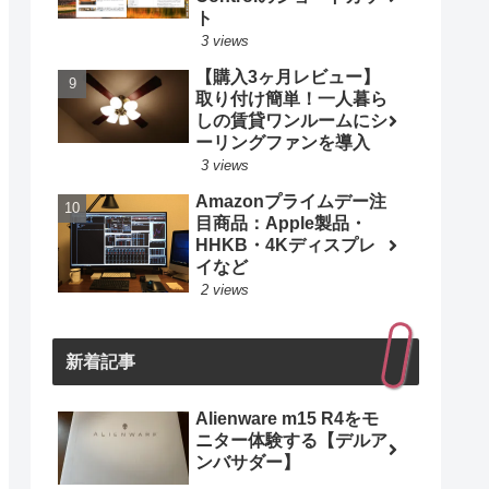
ト
3 views
【購入3ヶ月レビュー】
取り付け簡単！一人暮ら
しの賃貸ワンルームにシ
ーリングファンを導入
3 views
Amazonプライムデー注
目商品：Apple製品・
HHKB・4Kディスプレ
イなど
2 views
新着記事
Alienware m15 R4をモ
ニター体験する【デルア
ンバサダー】