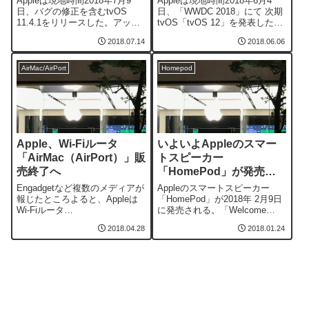
Appleは現地時間2018年7月9
Appleは現地時間2018年6月4
日、バグの修正を含むtvOS
日、「WWDC 2018」にて 次期
11.4.1をリリースした。アップ
tvOS「tvOS 12」を発表した。
デート内容「tvOS 11.4.1 のセ
「Apple TV 4K」はHDRにも対
2018.07.14
2018.06.06
キュリティコンテンツについ
応、ドルビーの立体音響
て」によると、以下のものを改
（Dolby Atmos）にも対応する
善したという。Cookie が予期せ
ことになる。WWDC18すでに購
AirMac/AirPort
Homepod
ず Safari に残る可能性がある。
入した映像コンテンツは無償ア
ローカルユーザがカーネルメモ
ップデート購入済みの映像コン
リを...
テ...
Apple、Wi-Fiルータ
いよいよAppleのスマー
「AirMac（AirPort）」販
トスピーカー
売終了へ
「HomePod」が発売
へ！ 日本でのリリース
Engadgetなど複数のメディアが
Appleのスマートスピーカー
は未定
報じたところよると、Appleは
「HomePod」が2018年 2月9日
Wi-Fiルータ
に発売される。「Welcome
「AirMac（AirPort）」シリーズ
HomePod.」と題されたページ
2018.04.28
2018.01.24
の販売を終了するということ
には「Order 1.26」と書かれて
だ。AppleがWi-Fiルータの開発
いて、2018年1月26日から予約
から撤退するという噂が流れて
が受け付けられるようだ。
いたが、それを裏付けた格好
HomePodの特徴HomePodは、
だ。AirMacやTime Capsuleのソ
A8チップを搭載したスマート
フトウェア...
ス...