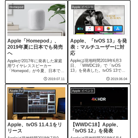
Homepod
Apple イベント
Apple、「tvOS 13」を発
Apple「Homepod」、
表：マルチユーザーに対
2019年夏に日本でも発売
応
へ
Appleは現地時間2019年6月3
Appleが2017年に発表した家庭
日、「WWDC19」で「tvOS
用ワイヤレススピーカー
13」を発表した。tvOS 13では
「Homepod」が今夏、日本でも
家庭にある一番大きなスクリー
発売されることが分かった。カ
2019.07.11
2019.06.04
ンで、テレビ番組、映画、音
ラーはホワイトとスペースグレ
楽、写真、ゲーム、アプリケー
イの2種類で、価格は32,800円
ションを楽しめる、Apple TV
だという。HomePodは空間認識
Apple TV
Apple イベント
4Kを自分だけの最高のエンター
を使って自らの室内での位置を
テインメント用デバイスに簡単
感知し、それに合わせて自動的
に変えられるオペレ...
に音を調節する機能を持ち、
A...
Apple、tvOS 11.4.1をリ
【WWDC18】Apple、
リース
「tvOS 12」を発表