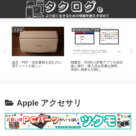
文房具
iOS/iPadOS アプリ
ラ
ジす
論文・PDF・自炊書籍を読むのに
物書堂、iOS向け辞書アプリを統合
デ
電子ノートが欲しい
版に移行：購入済み辞書は無料、
機
串刺し検索も可能に
会
Apple アクセサリ