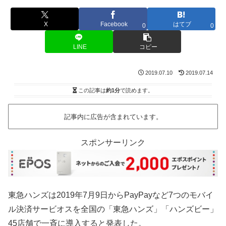
X
Facebook
はてブ
0
0
LINE
コピー
2019.07.10
2019.07.14
この記事は
約1分
で読めます。
記事内に広告が含まれています。
スポンサーリンク
東急ハンズは2019年7月9日からPayPayなど7つのモバイ
ル決済サービオスを全国の「東急ハンズ」「ハンズビー」
45店舗で一斉に導入すると発表した。