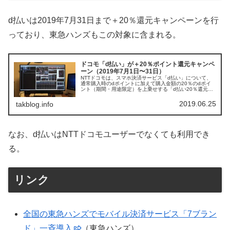
d払いは2019年7月31日まで＋20％還元キャンペーンを行
っており、東急ハンズもこの対象に含まれる。
ドコモ「d払い」が＋20％ポイント還元キャンペ
ーン（2019年7月1日〜31日）
NTTドコモは、スマホ決済サービス「d払い」について、
通常購入時のdポイントに加えて購入金額の20％のdポイ
ント（期間・用途限定）を上乗せする「d払い20％還元キ
ャンペーン」を実施することを発表した。実施期間は
2019年7月1日（月）から7月31日（水）までで、2019年
2019.06.25
takblog.info
6月24日（月）から事前のエ...
なお、d払いはNTTドコモユーザーでなくても利用でき
る。
リンク
全国の東急ハンズでモバイル決済サービス「7ブラン
ド」一斉導入
（東急ハンズ）