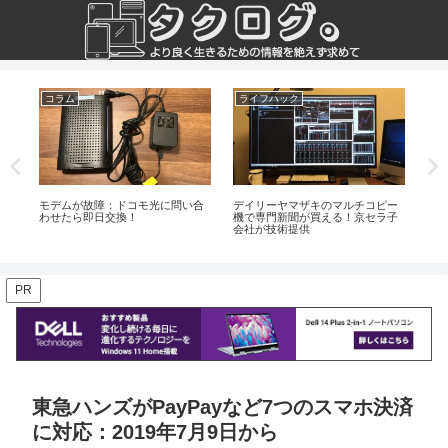
コラム
ライフハック
Wi
レビ
モデムが故障：ドコモ光に問い合
デイリーヤマザキのマルチコピー
【
ラ
わせたら即日交換！
機で専門新聞が買える！京セラ子
ートP
会社が技術提供
33
PR
東急ハンズがPayPayなど7つのスマホ決済
に対応：2019年7月9日から