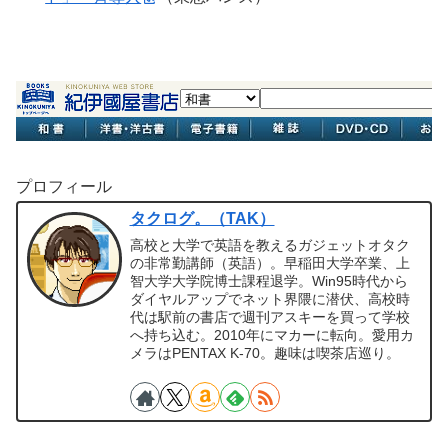
プロフィール
タクログ。（TAK）
高校と大学で英語を教えるガジェットオタク
の非常勤講師（英語）。早稲田大学卒業、上
智大学大学院博士課程退学。Win95時代から
ダイヤルアップでネット界隈に潜伏、高校時
代は駅前の書店で週刊アスキーを買って学校
へ持ち込む。2010年にマカーに転向。愛用カ
メラはPENTAX K-70。趣味は喫茶店巡り。