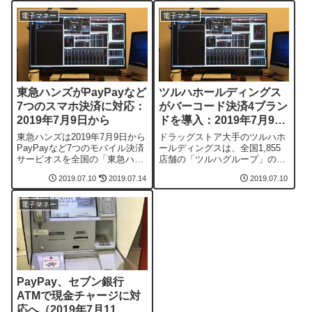
電子マネー
電子マネー
東急ハンズがPayPayなど
ツルハホールディングス
7つのスマホ決済に対応：
がバーコード決済4ブラン
2019年7月9日から
ドを導入：2019年7月9日
から
東急ハンズは2019年7月9日から
ドラッグストア大手のツルハホ
PayPayなど7つのモバイル決済
ールディングスは、全国1,855
サービオスを全国の「東急ハン
店舗の「ツルハグループ」の店
ズ」「ハンズビー」45店舗で一
舗で2019年7月9日からバーコー
2019.07.10
2019.07.14
2019.07.10
斉に導入すると発表した。利用
ド決済「au Pay」「PayPay」
できるようになるのは、d払
「楽天ペイ」「Naver Pay」
い、楽天ペイ（アプリ決済）、
（LINE Payとのサービス連携）
電子マネー
PayPay、LINE Pay、メルペ
を導入すると発表した。対象店
イ、QUO カード Pay、ゆうち
舗は「ツルハドラッグ」「くす
ょ Pay。2019...
りの福太郎」「...
PayPay、セブン銀行
ATMで現金チャージに対
応へ（2019年7月11