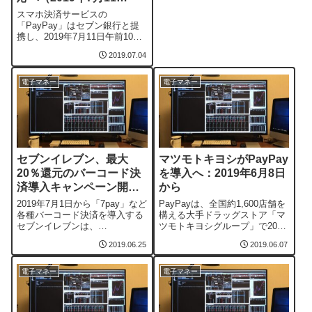
日〜）
スマホ決済サービスの
「PayPay」はセブン銀行と提
携し、2019年7月11日午前10時
から全国のセブン銀行ATMで現
2019.07.04
金チャージができるようになる
ことを発表した。セブン銀行
ATMセブン銀行ATMでの現金チ
電子マネー
電子マネー
ャージは入金手数料無料で、一
部を除き原則24時間365日可能
だという。提携記念キャンペー
ンも開催...
セブンイレブン、最大
マツモトキヨシがPayPay
20％還元のバーコード決
を導入へ：2019年6月8日
済導入キャンペーン開催
から
（2019年7月11日〜21
2019年7月1日から「7pay」など
PayPayは、全国約1,600店舗を
日）
各種バーコード決済を導入する
構える大手ドラッグストア「マ
セブンイレブンは、
ツモトキヨシグループ」で2019
「PayPay」「メルペイ」
年6月8日からスマホ決済サービ
2019.06.25
2019.06.07
「LINE Pay」3社合同の「最大
ス「PayPay」を導入すること
20％戻ってくる！キャンペー
を発表した。利用できるマツモ
ン」を開催することを発表し
トキヨシグループの店舗
電子マネー
電子マネー
た。キャンペーン期間は2019年
「PayPay」が利用できるの
7月11日（木）0時から21日
は、マツモトキヨシホールディ
（日）23時59分までの11日間
ングス傘下の「マツモトキヨ