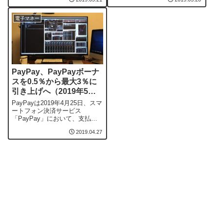
PayPay、メルペイ、LINE
のバーコード決済を導入した。
Pay、Alipay、WeChat Payの5
スギ薬局ではすでに「Alipay」
者のバーコード決済に対応す
「WeChatPay」を導入してお
電子マネー
る。セブンイレブンは、これま
り、この他の電子マネーとして
でもセブン＆アイグループの電
は「Suica」など9つの交通系電
子マネー「nan...
子マネー、「楽天E...
PayPay、PayPayボーナ
スを0.5％から最大3％に
引き上げへ（2019年5月8
日〜）
PayPayは2019年4月25日、スマ
ートフォン決済サービス
「PayPay」において、支払い
のたびにもらえる利用特典の
2019.04.27
「PayPayボーナス」付与率
を、2019年5月8日より従来の
0.5%から3%に引き上げると発
表した。他のキャンペーン実施
時には最も有利な付与率
「PayPayボーナス」について
は、...