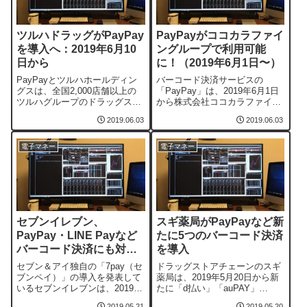
で、...
シ」「...
ツルハドラッグがPayPay
PayPayがココカラファイ
を導入へ：2019年6月10
ングループで利用可能
日から
に！（2019年6月1日〜）
PayPayとツルハホールディン
バーコード決済サービスの
グスは、全国2,000店舗以上の
「PayPay」は、2019年6月1日
ツルハグループのドラッグスト
から株式会社ココカラファイン
アで2019年6月10日からスマホ
が運営する全国約1,300店舗の
2019.06.03
2019.06.03
決済サービス「PayPay」を導
ドラッグストアと調剤薬局で
入することを発表した。利用で
「PayPay」が利用できるよう
きるツルハグループの店舗
になると発表した。利用できる
電子マネー
電子マネー
「PayPay」が利用できるの
ココカラファイングループの店
は、ツルハホールディングス傘
舗「PayPay」が利用できるの
下の「ツルハドラッグ」「くす
は、ココカラファイングループ
りの...
のド...
セブンイレブン、
スギ薬局がPayPayなど新
PayPay・LINE Payなど
たに5つのバーコード決済
バーコード決済にも対応
を導入
へ
セブン＆アイ独自の「7pay（セ
ドラッグストアチェーンのスギ
ブンペイ）」の導入を発表して
薬局は、2019年5月20日から新
いるセブンイレブンは、2019年
たに「d払い」「auPAY」
7月1日から、7payに加え、
「PayPay」「楽天ペイ」の5つ
2019.05.21
2019.05.20