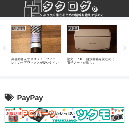
理美容品
文房具
ラ
する
美容師さんオススメ！「フィヨー
論文・PDF・自炊書籍を読むのに
僕が
レ」のヘアワックスが使いやすい
電子ノートが欲しい
せ
PayPay