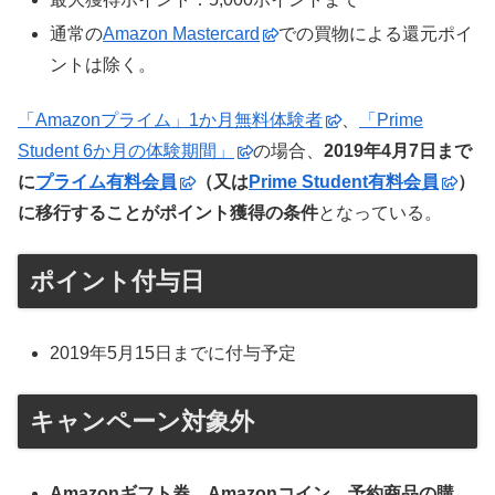
通常の
Amazon Mastercard
での買物による還元ポイ
ントは除く。
「Amazonプライム」1か月無料体験者
、
「Prime
Student 6か月の体験期間」
の場合、
2019年4月7日まで
に
プライム有料会員
（又は
Prime Student有料会員
）
に移行することがポイント獲得の条件
となっている。
ポイント付与日
2019年5月15日までに付与予定
キャンペーン対象外
Amazonギフト券、Amazonコイン、予約商品の購