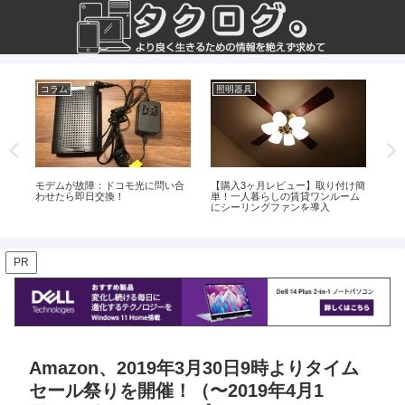
コラム
照明器具
株
ノ
モデムが故障：ドコモ光に問い合
【購入3ヶ月レビュー】取り付け簡
【株
わせたら即日交換！
単！一人暮らしの賃貸ワンルーム
待
にシーリングファンを導入
う
PR
Amazon、2019年3月30日9時よりタイム
セール祭りを開催！（〜2019年4月1