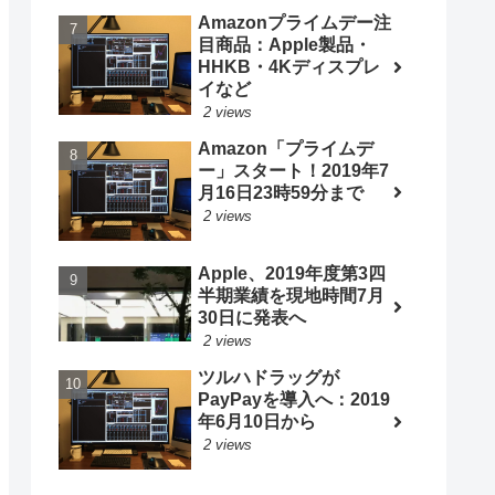
Amazonプライムデー注
目商品：Apple製品・
HHKB・4Kディスプレ
イなど
2 views
Amazon「プライムデ
ー」スタート！2019年7
月16日23時59分まで
2 views
Apple、2019年度第3四
半期業績を現地時間7月
30日に発表へ
2 views
ツルハドラッグが
PayPayを導入へ：2019
年6月10日から
2 views