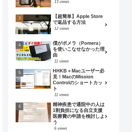
13 views
【超簡単】Apple Store
で返品する方法
12 views
僕がポメラ（Pomera）
を使いこなせなかった理
由
11 views
HHKB＋Macユーザー必
見！MacのMission
Controlのショートカッ
ト
11 views
精神疾患で通院中の人は
1割負担になる自立支援
医療費の申請を検討しよ
う
6 views