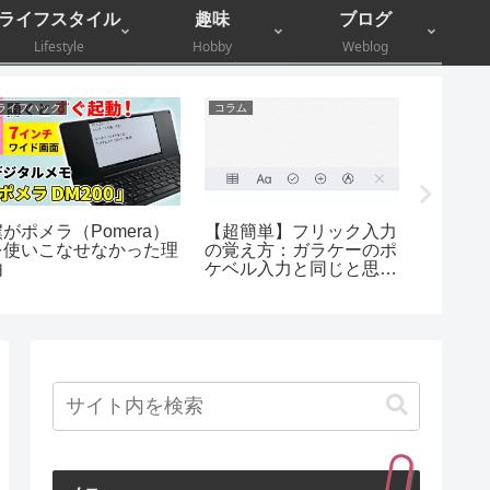
ライフスタイル
趣味
ブログ
Lifestyle
Hobby
Weblog
ライフハック
コラム
macOS 
僕がポメラ（Pomera）
【超簡単】フリック入力
HHKB
を使いこなせなかった理
の覚え方：ガラケーのポ
見！Mac
由
ケベル入力と同じと思
Contr
え！
ト