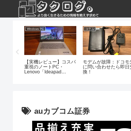
Windows PC
コラム
ビュー】
【実機レビュー】コスパ
モデムが故障：ドコモ
一人暮ら
重視のノートPC・
に問い合わせたら即日
ームにシ
Lenovo「Ideapad
換！
を導入
330（14）」
auカブコム証券