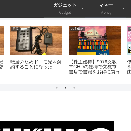
ガジェット
マネー
Gadget
Money
日記
株主優待
光
転居のためドコモ光を解
【株主優待】9978文教
交
約することになった
堂GHDの優待で文教堂
書店で書籍をお得に買う