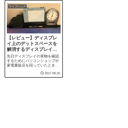
ライフハック
【レビュー】ディスプレ
イ上のデットスペースを
解消するディスプレイボ
ードが便利
先日ディスプレイの実物を確認
するためにパソコンショップや
家電量販店を回っていたときに
ヨドバシカメラで出会ったのが
2017.08.20
キングジムのDB-500というディ
スプレイボード。液晶ディスプ
レイの上に取り付けることで簡
単な物置になるというスグレモ
ノだ。その場で衝動買いしてし
まったので早速レビューした
い。ディスプレイ...