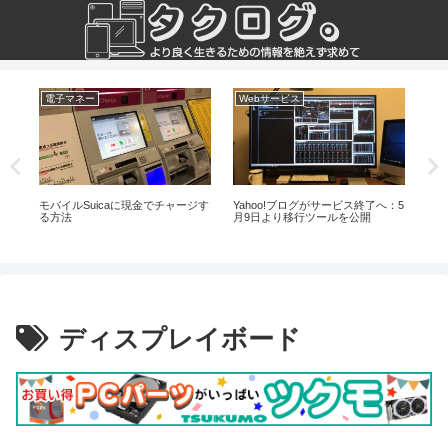
電子マネー
Webサービス
コ
モバイルSuicaに現金でチャージす
Yahoo!ブログがサービス終了へ：5
精
完
る方法
月9日より移行ツールを公開
な
し
ディスプレイボード