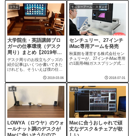
コラム
モニターアーム・スタンド
大学院生・英語講師ブロ
センチュリー、27インチ
ガーの仕事環境（デスク
iMac専用アームを発売
周り）まとめ【2019年3
秋葉館を運営する株式会社セン
月】
チュリーが、27インチiMac専用
デスク周りのお役立ちグッズの
の1面用4軸ガススプリング式ア
紹介記事はいくつか書いてきた
ーム「CEN-IMAC-SV」を発売
けれども、そういえば僕の仕事
した。ガスシリンダー内蔵の水
環境をまとめた記事を書いた記
平・垂直3関節アームは、VESA
2019.03.06
2018.07.01
憶がない。デスク周りを紹介し
マウントタイプではない通常の
ているブロガーさんたちの流れ
iMacに対応。美しいフォルムで
に乗って、僕も自分の仕事環境
家具
家具
PCまわりをスタイリッシュかつ
をまとめてみたい。仕事環境全
省スペースにしてくれる...
貌以前紹介したLOWYAのデス
ク「New Clever」に21.5インチ
iM...
LOWYA（ロウヤ）のウォ
Macに合うおしゃれで頑
ールナット調のデスクが
丈なデスク＆チェアが欲
Macに合いそうなので購
しい