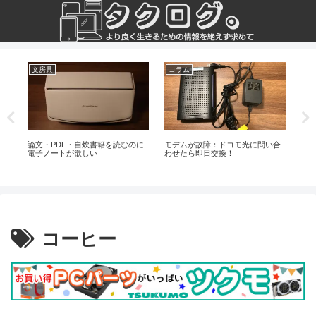
文房具
コラム
ガ
け簡
論文・PDF・自炊書籍を読むのに
モデムが故障：ドコモ光に問い合
Am
ム
電子ノートが欲しい
わせたら即日交換！
Ap
イ
コーヒー