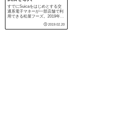
すでにSuicaをはじめとする交
通系電子マネーが一部店舗で利
用できる松屋フーズ。2019年2
月19日（火）16時から、松屋フ
2019.02.20
ーズが国内で運営する「松
屋」、「松のや・松乃家・チキ
ン亭」、「マイカリー食堂」、
「ヽ松（てんまつ）」のQRコ
ードリーダー設置店舗で5つの
QRコード決済が利用できるよ
うになった。...