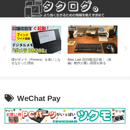
ライフハック
iMac
コ
僕がポメラ（Pomera）を使いこな
iMac Late 2015復活計画：（前
精
完
せなかった理由
編）動作が重い原因を探る
な
し
WeChat Pay