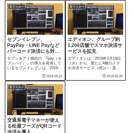
電子マネー
電子マネー
セブンイレブン、
エディオン、グループ約
PayPay・LINE Payなど
1,200店舗でスマホ決済サ
バーコード決済にも対応
ービスを拡充
へ
セブン＆アイ独自の「7pay（セ
エディオンは、2019年2月19日
ブンペイ）」の導入を発表して
（火）から、新たに4種のスマ
いるセブンイレブンは、2019年
ホ決済サービス（d払い・楽天
7月1日から、7payに加え、
ペイ（アプリ決済）・Origami
2019.05.21
2019.02.20
PayPay、メルペイ、LINE
Pay（オリガミペイ）・LINE
Pay、Alipay、WeChat Payの5
Pay）の取り扱いを開始した。
者のバーコード決済に対応す
「d払い」「楽天ペイ（アプリ
電子マネー
る。セブンイレブンは、これま
決済）」「Origami Pay」につ
でもセブン＆アイグループの電
いては、家電量販店で初めての
子マネー「nan...
導入となるという...
交通系電子マネーが使え
る松屋フーズがQRコード
決済を導入