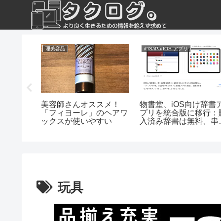
理美容品
iOS/iPadOS アプリ
モ光を解
美容師さんオススメ！
物書堂、iOS向け辞書
った
「フィヨーレ」のヘアワ
プリを統合版に移行：
ックスが使いやすい
入済み辞書は無料、串
し検索も可能に
玩具