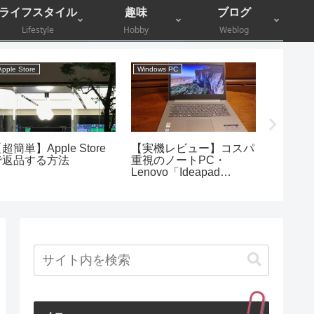
ライフスタイル
趣味
ブログ
Lifestyle
Hobby
Weblog
Apple Store
Windows PC
コラム
超簡単】Apple Store
【実機レビュー】コスパ
精神疾
で返品する方法
重視のノートPC・
1割負
Lenovo「Ideapad
医療費
330（14）」
う