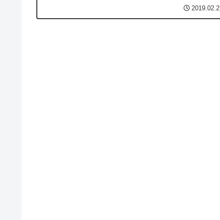
えとなっている。人気のドラえもん関連商品を幅広く紹
2019.02.2
ドラえもんストアでは、人気のドラえ...