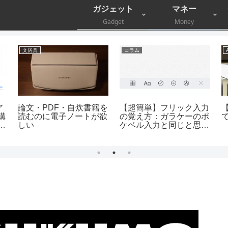
ガジェット
マネー
Gadget
Money
文房具
コラム
ア
論文・PDF・自炊書籍を
【超簡単】フリック入力
【
購
読むのに電子ノートが欲
の覚え方：ガラケーのポ
刺
しい
ケベル入力と同じと思
え！