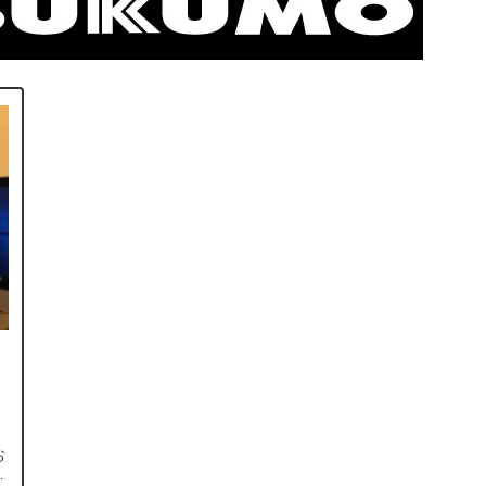
、
お
ろ