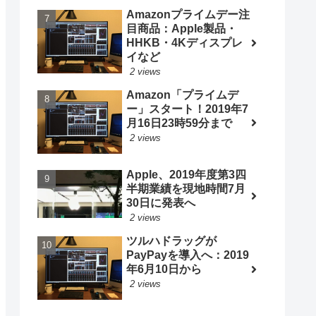
Amazonプライムデー注
目商品：Apple製品・
HHKB・4Kディスプレ
イなど
2 views
Amazon「プライムデ
ー」スタート！2019年7
月16日23時59分まで
2 views
Apple、2019年度第3四
半期業績を現地時間7月
30日に発表へ
2 views
ツルハドラッグが
PayPayを導入へ：2019
年6月10日から
2 views