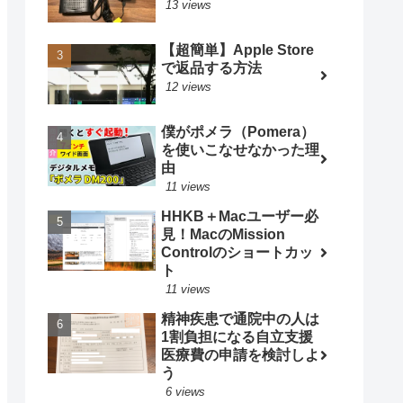
13 views
【超簡単】Apple Store
で返品する方法
12 views
僕がポメラ（Pomera）
を使いこなせなかった理
由
11 views
HHKB＋Macユーザー必
見！MacのMission
Controlのショートカッ
ト
11 views
精神疾患で通院中の人は
1割負担になる自立支援
医療費の申請を検討しよ
う
6 views