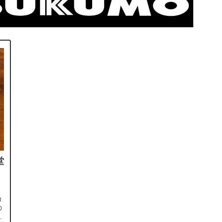
堂
カ
の
よ