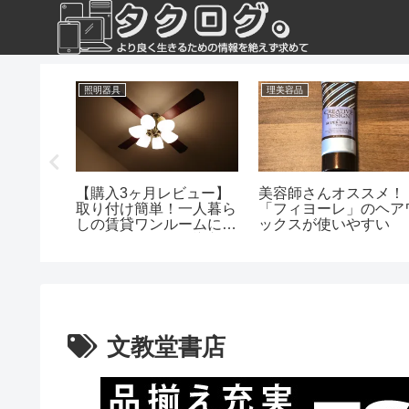
照明器具
理美容品
中の人は
【購入3ヶ月レビュー】
美容師さんオススメ！
自立支援
取り付け簡単！一人暮ら
「フィヨーレ」のヘア
検討しよ
しの賃貸ワンルームにシ
ックスが使いやすい
ーリングファンを導入
文教堂書店