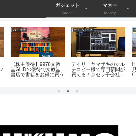
ガジェット
マネー
Gadget
Money
株主優待
ライフハック
【株主優待】9978文教
デイリーヤマザキのマル
ワ
堂GHDの優待で文教堂
チコピー機で専門新聞が
見
書店で書籍をお得に買う
買える！京セラ子会社が
C
技術提供