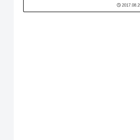
ければ、ヨドバシカメラの通販サイト「ヨドバシ.com」
2017.08.2
自社クレジットカード「GOLD PO...