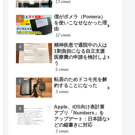
13 views
僕がポメラ（Pomera）
を使いこなせなかった理
由
12 views
精神疾患で通院中の人は
1割負担になる自立支援
医療費の申請を検討しよ
う
5 views
転居のためドコモ光を解
約することになった
3 views
Apple、iOS向け表計算
アプリ「Numbers」を
アップデート：日本語な
どの縦書きに対応
3 views