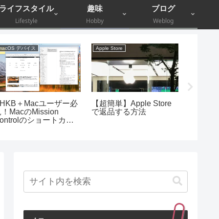
ライフスタイル
趣味
ブログ
Lifestyle
Hobby
Weblog
macOS デバイス
Apple Store
コラム
HHKB＋Macユーザー必
【超簡単】Apple Store
モデム
！MacのMission
で返品する方法
に問い
ontrolのショートカッ
換！
ト