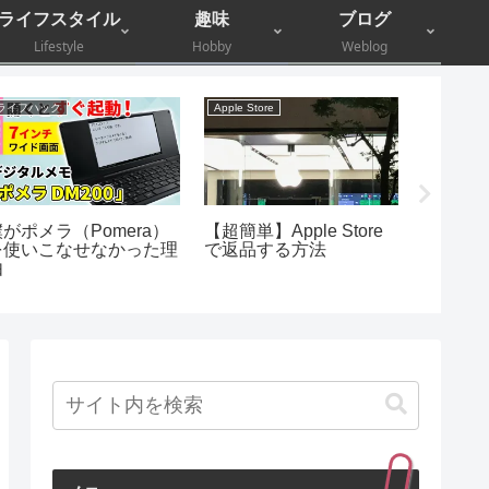
ライフスタイル
趣味
ブログ
Lifestyle
Hobby
Weblog
ライフハック
Apple Store
iMac
僕がポメラ（Pomera）
【超簡単】Apple Store
iMac L
を使いこなせなかった理
で返品する方法
画：（
由
原因を