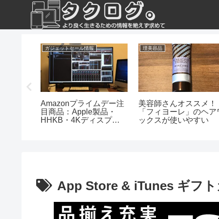
ガジェットセール情報
理美容品
78文教
Amazonプライムデー注
美容師さんオススメ！
で文教堂
目商品：Apple製品・
「フィヨーレ」のヘア
得に買う
HHKB・4Kディスプレ
ックスが使いやすい
イなど
App Store & iTunes ギ