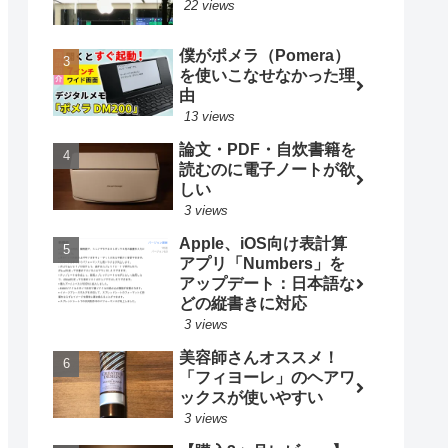
22 views
僕がポメラ（Pomera）
を使いこなせなかった理
由
13 views
論文・PDF・自炊書籍を
読むのに電子ノートが欲
しい
3 views
Apple、iOS向け表計算
アプリ「Numbers」を
アップデート：日本語な
どの縦書きに対応
3 views
美容師さんオススメ！
「フィヨーレ」のヘアワ
ックスが使いやすい
3 views