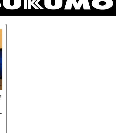
s
ー
月