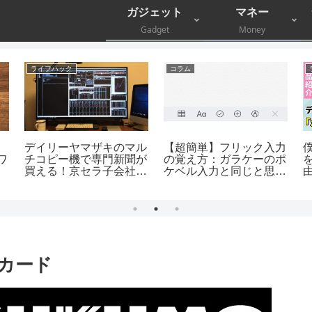
ガジェット
マネー
Gadget
Money
ライフハック
コラム
デイリーヤマザキのマル
【超簡単】フリック入力
ワ
チコピー機で専門新聞が
の覚え方：ガラケーのポ
買える！京セラ子会社が
ケベル入力と同じと思
技術提供
え！
フトカード