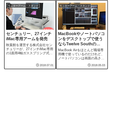
モニターアーム・スタンド
モニターアーム・スタンド
センチュリー、27インチ
MacBookやノートパソコ
iMac専用アームを発売
ンをデスクトップで使う
ならTwelve Southの
秋葉館を運営する株式会社セン
HiRiseがオススメ
チュリーが、27インチiMac専用
MacBook Airをほとんど職場専
の1面用4軸ガススプリング式ア
用機で使っているのだけれど、
ーム「CEN-IMAC-SV」を発売
ノートパソコンは画面の高さが
した。ガスシリンダー内蔵の水
低くて長く使うと首が痛くなっ
平・垂直3関節アームは、VESA
2018.07.01
2018.05.03
てしまう。そのため僕は自宅で
マウントタイプではない通常の
はiMacを使っているのだけど、
iMacに対応。美しいフォルムで
ノートパソコン1台で済ませた
PCまわりをスタイリッシュかつ
いという人も非常に多いことだ
省スペースにしてくれる...
ろう。そんな人におすすめなの
が、Twelve Southの「H...