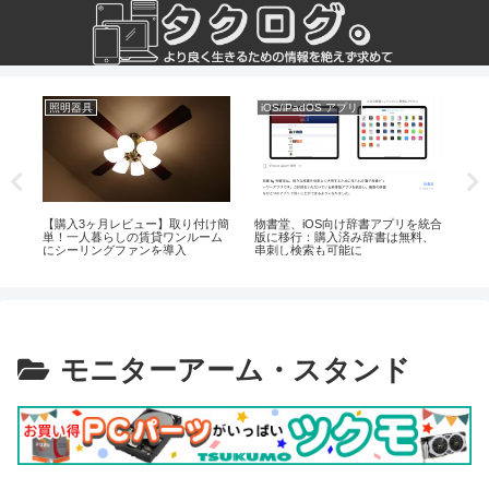
照明器具
iOS/iPadOS アプリ
コ
【購入3ヶ月レビュー】取り付け簡
物書堂、iOS向け辞書アプリを統合
精
同
単！一人暮らしの賃貸ワンルーム
版に移行：購入済み辞書は無料、
な
にシーリングファンを導入
串刺し検索も可能に
し
モニターアーム・スタンド