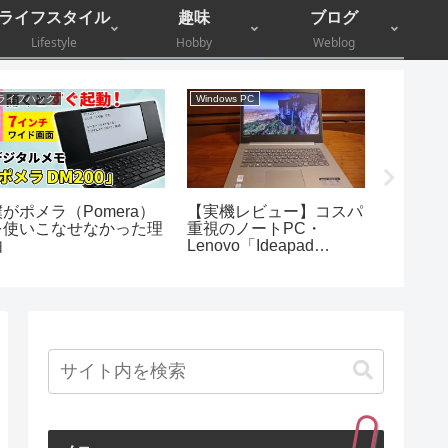
ライフスタイル
趣味
ブログ
Lifestyle
Hobby
Weblog
ライフハック
Windows PC
株主優待
僕がポメラ（Pomera）
【実機レビュー】コスパ
【株主優
を使いこなせなかった理
重視のノートPC・
堂GHD
由
Lenovo「Ideapad
書店で
330（14）」