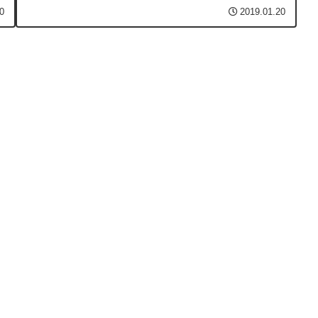
載している。スリムベゼルでコンパクト・軽量超スリムベ
0
2019.01.20
ゼル化で1...