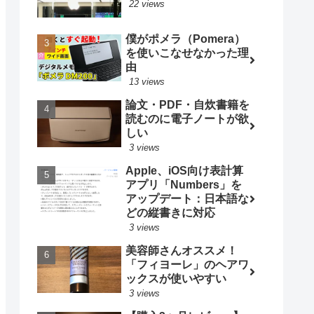
22 views
僕がポメラ（Pomera）
を使いこなせなかった理
由
13 views
論文・PDF・自炊書籍を
読むのに電子ノートが欲
しい
3 views
Apple、iOS向け表計算
アプリ「Numbers」を
アップデート：日本語な
どの縦書きに対応
3 views
美容師さんオススメ！
「フィヨーレ」のヘアワ
ックスが使いやすい
3 views