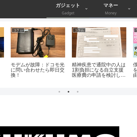
ガジェット
マネー
Gadget
Money
コラム
コラム
モデムが故障：ドコモ光
精神疾患で通院中の人は
に問い合わせたら即日交
1割負担になる自立支援
換！
医療費の申請を検討しよ
う