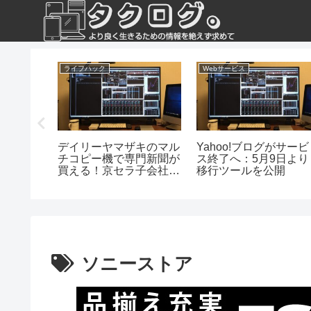
ライフハック
Webサービス
ビュー】
デイリーヤマザキのマル
Yahoo!ブログがサービ
一人暮ら
チコピー機で専門新聞が
ス終了へ：5月9日より
ームにシ
買える！京セラ子会社が
移行ツールを公開
を導入
技術提供
ソニーストア