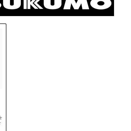
を
を
一