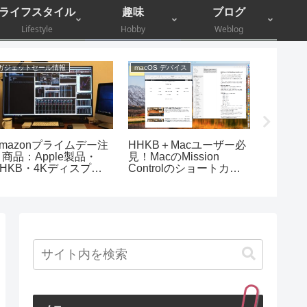
ライフスタイル
趣味
ブログ
Lifestyle
Hobby
Weblog
ガジェットセール情報
macOS デバイス
電子マネー
Amazonプライムデー注
HHKB＋Macユーザー必
モバイル
目商品：Apple製品・
見！MacのMission
チャー
HHKB・4Kディスプレ
Controlのショートカッ
イなど
ト