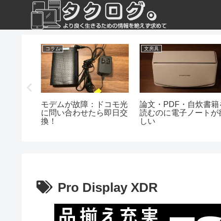
コラム
文房具
モ光を解
モデムが故障：ドコモ光
論文・PDF・自炊書籍
った
に問い合わせたら即日交
読むのに電子ノートが
換！
しい
Pro Display XDR