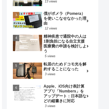
13 views
僕がポメラ（Pomera）
を使いこなせなかった理
由
12 views
精神疾患で通院中の人は
1割負担になる自立支援
医療費の申請を検討しよ
う
5 views
転居のためドコモ光を解
約することになった
3 views
Apple、iOS向け表計算
アプリ「Numbers」を
アップデート：日本語な
どの縦書きに対応
3 views