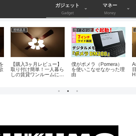
ガジェット
マネー
Gadget
Money
照明器具
ライフハック
を
【購入3ヶ月レビュー】
僕がポメラ（Pomera）
欲
取り付け簡単！一人暮ら
を使いこなせなかった理
しの賃貸ワンルームにシ
由
ーリングファンを導入