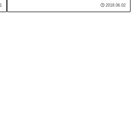
イントは同居家族と合算でき、通常のポイントカード「ミ
1
2018.06.02
レニアムカード」「クラブ・オンカード」の...