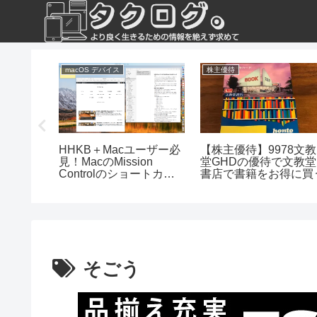
macOS デバイス
株主優待
スメ！
HHKB＋Macユーザー必
【株主優待】9978文教
のヘアワ
見！MacのMission
堂GHDの優待で文教堂
すい
Controlのショートカッ
書店で書籍をお得に買
ト
そごう