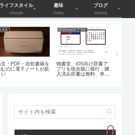
ライフスタイル
趣味
ブログ
Lifestyle
Hobby
Weblog
文房具
iOS/iPadOS アプリ
照明器具
論文・PDF・自炊書籍を
物書堂、iOS向け辞書ア
【購入
読むのに電子ノートが欲
プリを統合版に移行：購
取り付
しい
入済み辞書は無料、串刺
しの賃
し検索も可能に
ーリン