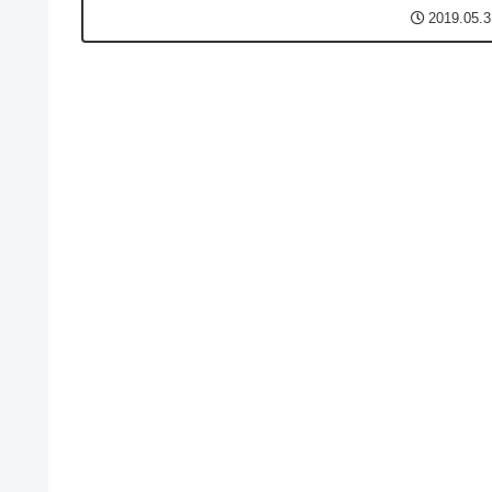
6月9日（日）に開催するという。西武・そごう、2019年
2019.05.3
「夏の特別ご招待会 」...