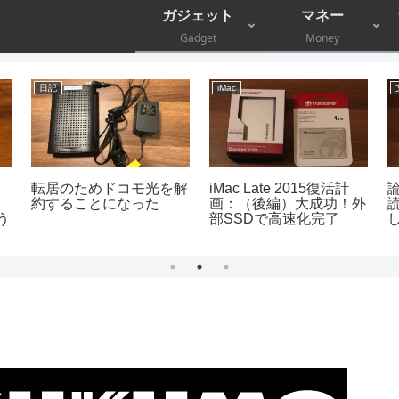
ガジェット
マネー
Gadget
Money
日記
iMac
転居のためドコモ光を解
iMac Late 2015復活計
約することになった
画：（後編）大成功！外
う
部SSDで高速化完了