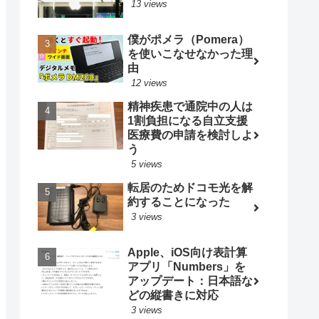
13 views
僕がポメラ（Pomera）
を使いこなせなかった理
由
12 views
精神疾患で通院中の人は
1割負担になる自立支援
医療費の申請を検討しよ
う
5 views
転居のためドコモ光を解
約することになった
3 views
Apple、iOS向け表計算
アプリ「Numbers」を
アップデート：日本語な
どの縦書きに対応
3 views