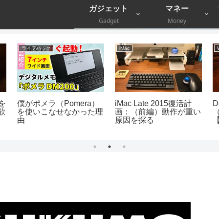
ガジェット
マネー
Gadget
Money
ライフハック
iMac
を
僕がポメラ（Pomera）
iMac Late 2015復活計
D
欲
を使いこなせなかった理
画：（前編）動作が重い
由
原因を探る