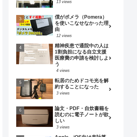
13 views
僕がポメラ（Pomera）
を使いこなせなかった理
由
12 views
精神疾患で通院中の人は
1割負担になる自立支援
医療費の申請を検討しよ
う
4 views
転居のためドコモ光を解
約することになった
3 views
論文・PDF・自炊書籍を
読むのに電子ノートが欲
しい
3 views