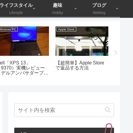
ライフスタイル
趣味
ブログ
Lifestyle
Hobby
Weblog
Windows PC
Apple Store
株主優待
ell「XPS 13」
【超簡単】Apple Store
【株主優
（9370）実機レビュー
で返品する方法
堂GHD
【デルアンバサダープロ
書店で
グラム】