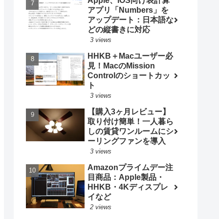
Apple、iOS向け表計算
アプリ「Numbers」を
アップデート：日本語な
どの縦書きに対応
3 views
HHKB＋Macユーザー必
見！MacのMission
Controlのショートカッ
ト
3 views
【購入3ヶ月レビュー】
取り付け簡単！一人暮ら
しの賃貸ワンルームにシ
ーリングファンを導入
3 views
Amazonプライムデー注
目商品：Apple製品・
HHKB・4Kディスプレ
イなど
2 views